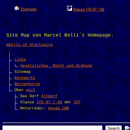
Startseite
Klasse ITA 97 / 99
Site Map von Marcel Bolli´s Homepage:
mbolli.ch Startseite
Links
Gesetzliches, Recht und Ordnung
Sitemap
Bookmarks
Börsenkurse
Über
mich
Das Dorf
Altdorf
Klasse
ITA 97 / 99
der
STF
Motorräder:
Honda CBR