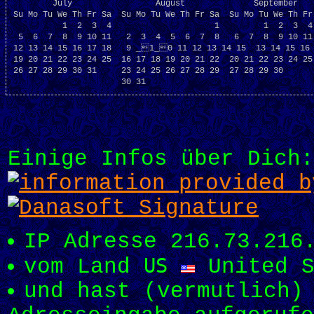
        July                 August              September    
Su Mo Tu We Th Fr Sa  Su Mo Tu We Th Fr Sa  Su Mo Tu We Th Fr 
          1  2  3  4                     1         1  2  3  4 
 5  6  7  8  9 10 11   2  3  4  5  6  7  8   6  7  8  9 10 11 
12 13 14 15 16 17 18   9 _1_0 11 12 13 14 15  13 14 15 16 
19 20 21 22 23 24 25  16 17 18 19 20 21 22  20 21 22 23 24 25 
26 27 28 29 30 31     23 24 25 26 27 28 29  27 28 29 30       
Einige Infos über Dich:
IP Adresse 216.73.216
US
vom Land
United S
und hast (vermutlich)